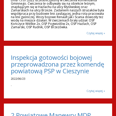
Dnia 15.07.2022 uczestniczyliśmy w ćwiczenia Komendanta
Gminnego. Ćwiczenia te odbywały się na obiekcie leśnym,
znajdującym się w Hażlachu na ulicy Myśliwskiej oraz
Zamarskach na ulicy Brzezie. Zadaniem naszych strażaków była
współpraca przy budowie linii zasilającej, jedna rota pracowała
na linii gaśniczej. Wozy bojowe Renault jak i Scania dowoziły też
wodę na miejsce działań. W ćwiczeniach brały udział: OSP
Kończyce Wielkie 2x, OSP Pogwizdów 2x, OSP Hażlach, OSP
Zamarski, OSP Rudnik, OSP Brzezówka.
Czytaj więcej »
Inspekcja gotowości bojowej
przeprowadzona przez komendę
powiatową PSP w Cieszynie
2022/06/23
.
Czytaj więcej »
2 Powiatowe Manewry MDP