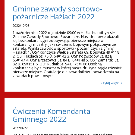
Gminne zawody sportowo-
pożarnicze Hażlach 2022
2022/10/03
1 października 2022 o godzinie 09:00 w Hażlachu odbyły się
Gminne Zawody Sportowo- Pożarnicze. Nasi druhowie okazali
się bezkonkurencyjni zdobywając pierwsze miejsce w
konkurencji musztry, jak i ćwiczeniu bojowym połączonym ze
sztafetą. Wyniki zawodów sportowo - pożarniczych z gminy
Hażlach: 1. OSP Kończyce Wielkie Sztafeta 69, bojówka 49 =118
2. OSP Hażlach Sz. 78 B. 64=142 3. OSP Pogwizdów Sz. 82 B.
65=147 4. OSP Brzezówka Sz. 84 B. 64=148 5. OSP Zamarski Sz.
82 B. 69=151 6. OSP Rudnik Sz. 94 B. 75=166 Osobną
konkurencją była musztra w której nasza drużyna zajęła również
pierwsze miejsce. Gratulacje dla zawodników i powodzenia na
zawodach powiatowych.
Czytaj więcej »
Ćwiczenia Komendanta
Gminnego 2022
2022/07/25