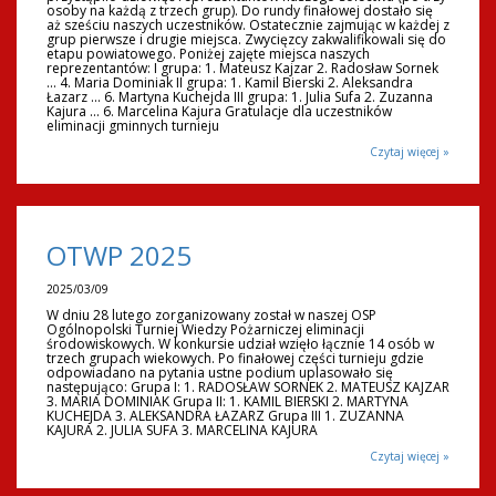
osoby na każdą z trzech grup). Do rundy finałowej dostało się
aż sześciu naszych uczestników. Ostatecznie zajmując w każdej z
grup pierwsze i drugie miejsca. Zwycięzcy zakwalifikowali się do
etapu powiatowego. Poniżej zajęte miejsca naszych
reprezentantów: I grupa: 1. Mateusz Kajzar 2. Radosław Sornek
... 4. Maria Dominiak II grupa: 1. Kamil Bierski 2. Aleksandra
Łazarz ... 6. Martyna Kuchejda III grupa: 1. Julia Sufa 2. Zuzanna
Kajura ... 6. Marcelina Kajura Gratulacje dla uczestników
eliminacji gminnych turnieju
Czytaj więcej »
OTWP 2025
2025/03/09
W dniu 28 lutego zorganizowany został w naszej OSP
Ogólnopolski Turniej Wiedzy Pożarniczej eliminacji
środowiskowych. W konkursie udział wzięło łącznie 14 osób w
trzech grupach wiekowych. Po finałowej części turnieju gdzie
odpowiadano na pytania ustne podium uplasowało się
następująco: Grupa I: 1. RADOSŁAW SORNEK 2. MATEUSZ KAJZAR
3. MARIA DOMINIAK Grupa II: 1. KAMIL BIERSKI 2. MARTYNA
KUCHEJDA 3. ALEKSANDRA ŁAZARZ Grupa III 1. ZUZANNA
KAJURA 2. JULIA SUFA 3. MARCELINA KAJURA
Czytaj więcej »