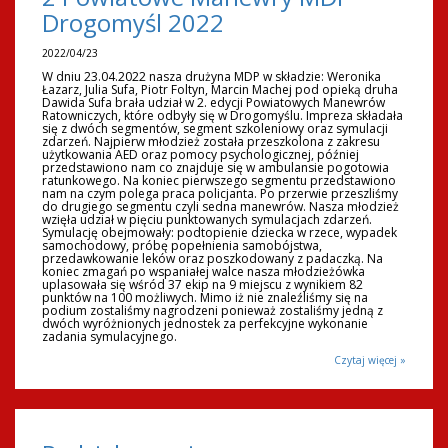
Drogomyśl 2022
2022/04/23
W dniu 23.04.2022 nasza drużyna MDP w składzie: Weronika
Łazarz, Julia Sufa, Piotr Foltyn, Marcin Machej pod opieką druha
Dawida Sufa brała udział w 2. edycji Powiatowych Manewrów
Ratowniczych, które odbyły się w Drogomyślu. Impreza składała
się z dwóch segmentów, segment szkoleniowy oraz symulacji
zdarzeń. Najpierw młodzież została przeszkolona z zakresu
użytkowania AED oraz pomocy psychologicznej, później
przedstawiono nam co znajduje się w ambulansie pogotowia
ratunkowego. Na koniec pierwszego segmentu przedstawiono
nam na czym polega praca policjanta. Po przerwie przeszliśmy
do drugiego segmentu czyli sedna manewrów. Nasza młodzież
wzięła udział w pięciu punktowanych symulacjach zdarzeń.
Symulację obejmowały: podtopienie dziecka w rzece, wypadek
samochodowy, próbę popełnienia samobójstwa,
przedawkowanie leków oraz poszkodowany z padaczką. Na
koniec zmagań po wspaniałej walce nasza młodzieżówka
uplasowała się wśród 37 ekip na 9 miejscu z wynikiem 82
punktów na 100 możliwych. Mimo iż nie znaleźliśmy się na
podium zostaliśmy nagrodzeni ponieważ zostaliśmy jedną z
dwóch wyróżnionych jednostek za perfekcyjne wykonanie
zadania symulacyjnego.
Czytaj więcej »