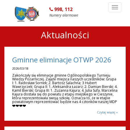
Toggle
998, 112
navigation
Numery alarmowe
Aktualności
Gminne eliminacje OTWP 2026
2026/03/18
Zakończyły się eliminacje gminne Ogólnopolskiego Turnieju
Wiedzy Pożarniczej. Zajęte miejsca naszych uczestników: Grupa
I: 1. Radosław Sornek; 2. Bartosz Salachna; 3 Hubert
Wawrzyczek; Grupa II: 1. Aleksandra Łazarz; 2. Damian Bierski; 4.
Kamil Bierski; Grupa III: 1. Zuzanna Kajura; 4. Julia Sufa. Marcelina
Kajura dostała się do powiatu z etapu miejskiego w Cieszynie,
która reprezentowała swoją szkołę. Oznacza to, że w etapie
powiatowym reprezentować będzie nas 4 członków naszej MDP
❤️❤️❤️❤️
Czytaj więcej »