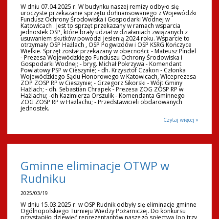
W dniu 07.04.2025 r. W budynku naszej remizy odbyło się
uroczyste przekazanie sprzętu dofinansowanego z Wojewódzki
Fundusz Ochrony Środowiska i Gospodarki Wodnej w
Katowicach . Jest to sprzęt przekazany w ramach wsparcia
jednostek OSP, które brały udział w działaniach związanych z
usuwaniem skutków powodzi jesienią 2024 roku. Wsparcie to
otrzymały OSP Hażlach , OSP Pogwizdów i OSP KSRG Kończyce
Wielkie. Sprzęt został przekazany w obecności: - Mateusz Pindel
- Prezesa Wojewódzkiego Funduszu Ochrony Środowiska i
Gospodarki Wodnej; - bryg. Michał Pokrzywa - Komendant
Powiatowy PSP w Cieszynie; - dh. Krzysztof Czakon - Członka
Wojewódzkiego Sądu Honorowego w Katowicach, Wiceprezesa
ZOP ZOSP RP w Cieszynie; - Grzegorz Sikorski - Wójt Gminy
Hażlach; - dh. Sebastian Chrapek - Prezesa ZOG ZOSP RP w
Hażlachu; -dh Kazimierza Orszulik - Komendanta Gminnego
ZOG ZOSP RP w Hażlachu; - Przedstawicieli obdarowanych
jednostek.
Czytaj więcej »
Gminne eliminacje OTWP w
Rudniku
2025/03/19
W dniu 15.03.2025 r. w OSP Rudnik odbyły się eliminacje gminne
Ogólnopolskiego Turnieju Wiedzy Pożarniczej. Do konkursu
przystąpiło dziewięć reprezentantów naszego sołectwa (po trzy