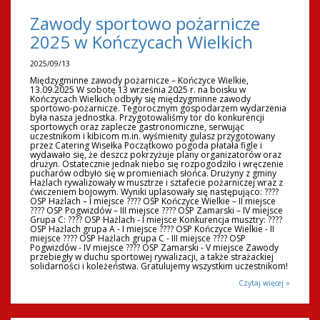
Zawody sportowo pożarnicze
2025 w Kończycach Wielkich
2025/09/13
Międzygminne zawody pożarnicze – Kończyce Wielkie,
13.09.2025 W sobotę 13 września 2025 r. na boisku w
Kończycach Wielkich odbyły się międzygminne zawody
sportowo-pożarnicze. Tegorocznym gospodarzem wydarzenia
była nasza jednostka. Przygotowaliśmy tor do konkurencji
sportowych oraz zaplecze gastronomiczne, serwując
uczestnikom i kibicom m.in. wyśmienity gulasz przygotowany
przez Catering Wisełka Początkowo pogoda płatała figle i
wydawało się, że deszcz pokrzyżuje plany organizatorów oraz
drużyn. Ostatecznie jednak niebo się rozpogodziło i wręczenie
pucharów odbyło się w promieniach słońca. Drużyny z gminy
Hażlach rywalizowały w musztrze i sztafecie pożarniczej wraz z
ćwiczeniem bojowym. Wyniki uplasowały się następująco: ????
OSP Hażlach – I miejsce ???? OSP Kończyce Wielkie – II miejsce
???? OSP Pogwizdów – III miejsce ???? OSP Zamarski – IV miejsce
Grupa C: ???? OSP Hażlach - I miejsce Konkurencja musztry: ????
OSP Hażlach grupa A - I miejsce ???? OSP Kończyce Wielkie - II
miejsce ???? OSP Hażlach grupa C - III miejsce ???? OSP
Pogwizdów - IV miejsce ???? OSP Zamarski - V miejsce Zawody
przebiegły w duchu sportowej rywalizacji, a także strażackiej
solidarności i koleżeństwa. Gratulujemy wszystkim uczestnikom!
Czytaj więcej »