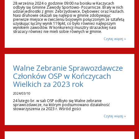
28 września 2024 o godzinie 09:00 na boisku w Kaczycach
odbyły się Gminne Zawody Sportowo- Pożarnicze. Brały w nich
udział jednostki z gmin: Zebrzydowice, Dębowiec oraz Hażlach.
Nasi druhowie okazali się najlepsi w gminie zdobywając
pierwsze miejsce w ćwiczeniu bojowym połączonym ze sztafetą
uzyskując łączny wynik 119pkt, co było również najlepszym
wynikiem zawodów. W konkurencji musztry strażackiej nasi
strażacy również nie mieli sobie równych w gminie.
Czytaj więcej »
Walne Zebranie Sprawozdawcze
Członków OSP w Kończycach
Wielkich za 2023 rok
2024/03/10
24 lutego br. w sali OSP odbyło się Walne zebranie
sprawozdawcze, na którym podsumowano działalność
stowarzyszenia za 2023 r. Wśród gości
Czytaj więcej »