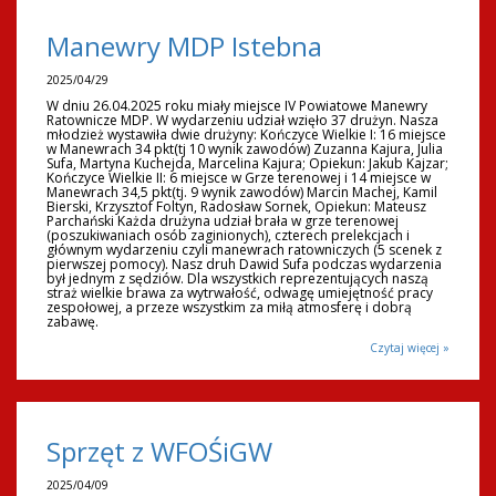
Manewry MDP Istebna
2025/04/29
W dniu 26.04.2025 roku miały miejsce IV Powiatowe Manewry
Ratownicze MDP. W wydarzeniu udział wzięło 37 drużyn. Nasza
młodzież wystawiła dwie drużyny: Kończyce Wielkie I: 16 miejsce
w Manewrach 34 pkt(tj 10 wynik zawodów) Zuzanna Kajura, Julia
Sufa, Martyna Kuchejda, Marcelina Kajura; Opiekun: Jakub Kajzar;
Kończyce Wielkie II: 6 miejsce w Grze terenowej i 14 miejsce w
Manewrach 34,5 pkt(tj. 9 wynik zawodów) Marcin Machej, Kamil
Bierski, Krzysztof Foltyn, Radosław Sornek, Opiekun: Mateusz
Parchański Każda drużyna udział brała w grze terenowej
(poszukiwaniach osób zaginionych), czterech prelekcjach i
głównym wydarzeniu czyli manewrach ratowniczych (5 scenek z
pierwszej pomocy). Nasz druh Dawid Sufa podczas wydarzenia
był jednym z sędziów. Dla wszystkich reprezentujących naszą
straż wielkie brawa za wytrwałość, odwagę umiejętność pracy
zespołowej, a przeze wszystkim za miłą atmosferę i dobrą
zabawę.
Czytaj więcej »
Sprzęt z WFOŚiGW
2025/04/09