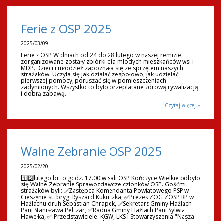
Ferie z OSP 2025
2025/03/09
Ferie z OSP W dniach od 24 do 28 lutego w naszej remizie
zorganizowane zostały zbiórki dla młodych mieszkańców wsi i
MDP. Dzieci i młodzież zapoznała się ze sprzętem naszych
strażaków. Uczyła się jak działać zespołowo, jak udzielać
pierwszej pomocy, poruszać się w pomieszczeniach
zadymionych. Wszystko to było przeplatane zdrową rywalizacją
i dobrą zabawą.
Czytaj więcej »
Walne Zebranie OSP 2025
2025/02/20
1️⃣5️⃣lutego br. o godz. 17.00 w sali OSP Kończyce Wielkie odbyło
się Walne Zebranie Sprawozdawcze członków OSP. Gośćmi
strażaków byli: ✅Zastępca Komendanta Powiatowego PSP w
Cieszynie st. bryg. Ryszard Kukuczka, ✅Prezes ZOG ZOSP RP w
Hażlachu druh Sebastian Chrapek, ✅Sekretarz Gminy Hażlach
Pani Stanisława Pelczar, ✅Radna Gminy Hażlach Pani Sylwia
Hawełka, ✅ Przedstawiciele: KGW, LKS i Stowarzyszenia "Nasza