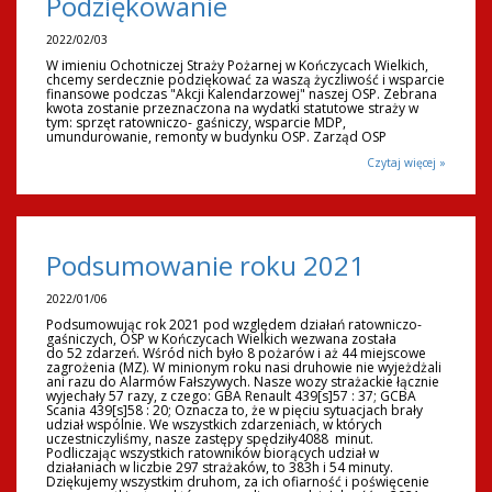
Podziękowanie
2022/02/03
W imieniu Ochotniczej Straży Pożarnej w Kończycach Wielkich,
chcemy serdecznie podziękować za waszą życzliwość i wsparcie
finansowe podczas "Akcji Kalendarzowej" naszej OSP. Zebrana
kwota zostanie przeznaczona na wydatki statutowe straży w
tym: sprzęt ratowniczo- gaśniczy, wsparcie MDP,
umundurowanie, remonty w budynku OSP. Zarząd OSP
Czytaj więcej »
Podsumowanie roku 2021
2022/01/06
Podsumowując rok 2021 pod względem działań ratowniczo-
gaśniczych, OSP w Kończycach Wielkich wezwana została
do 52 zdarzeń. Wśród nich było 8 pożarów i aż 44 miejscowe
zagrożenia (MZ). W minionym roku nasi druhowie nie wyjeżdżali
ani razu do Alarmów Fałszywych. Nasze wozy strażackie łącznie
wyjechały 57 razy, z czego: GBA Renault 439[s]57 : 37; GCBA
Scania 439[s]58 : 20; Oznacza to, że w pięciu sytuacjach brały
udział wspólnie. We wszystkich zdarzeniach, w których
uczestniczyliśmy, nasze zastępy spędziły4088 minut.
Podliczając wszystkich ratowników biorących udział w
działaniach w liczbie 297 strażaków, to 383h i 54 minuty.
Dziękujemy wszystkim druhom, za ich ofiarność i poświęcenie