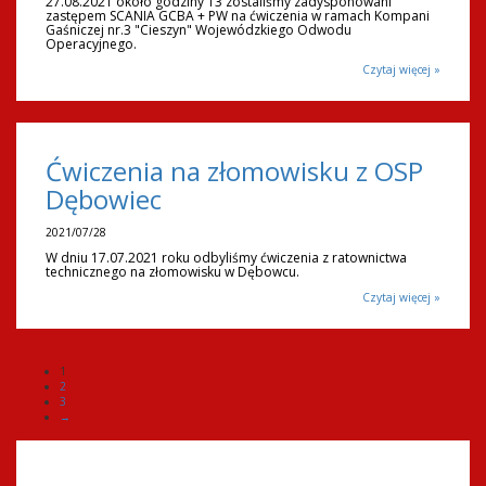
27.08.2021 około godziny 13 zostaliśmy zadysponowani
zastępem SCANIA GCBA + PW na ćwiczenia w ramach Kompani
Gaśniczej nr.3 "Cieszyn" Wojewódzkiego Odwodu
Operacyjnego.
Czytaj więcej »
Ćwiczenia na złomowisku z OSP
Dębowiec
2021/07/28
W dniu 17.07.2021 roku odbyliśmy ćwiczenia z ratownictwa
technicznego na złomowisku w Dębowcu.
Czytaj więcej »
1
2
3
→