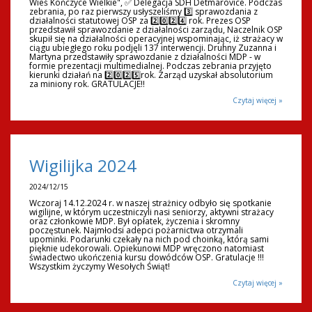
Wieś Kończyce Wielkie", ✅ Delegacja SDH Detmarovice. Podczas
zebrania, po raz pierwszy usłyszeliśmy 3️⃣ sprawozdania z
działalności statutowej OSP za 2️⃣0️⃣2️⃣4️⃣ rok. Prezes OSP
przedstawił sprawozdanie z działalności zarządu, Naczelnik OSP
skupił się na działalności operacyjnej wspominając, iż strażacy w
ciągu ubiegłego roku podjęli 137 interwencji. Druhny Zuzanna i
Martyna przedstawiły sprawozdanie z działalności MDP - w
formie prezentacji multimedialnej. Podczas zebrania przyjęto
kierunki działań na 2️⃣0️⃣2️⃣5️⃣rok. Zarząd uzyskał absolutorium
za miniony rok. GRATULACJE!!
Czytaj więcej »
Wigilijka 2024
2024/12/15
Wczoraj 14.12.2024 r. w naszej strażnicy odbyło się spotkanie
wigilijne, w którym uczestniczyli nasi seniorzy, aktywni strażacy
oraz członkowie MDP. Był opłatek, życzenia i skromny
poczęstunek. Najmłodsi adepci pożarnictwa otrzymali
upominki. Podarunki czekały na nich pod choinką, którą sami
pięknie udekorowali. Opiekunowi MDP wręczono natomiast
świadectwo ukończenia kursu dowódców OSP. Gratulacje !!!
Wszystkim życzymy Wesołych Świąt!
Czytaj więcej »