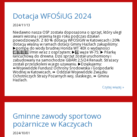
Dotacja WFOŚiUG 2024
2024/11/13
Niedawno nasza OSP została doposażona o sprzęt, który uległ
awarii wiosną i jesienią tego roku podczas działań
powodziowych. Z 80 % dotacją WFOŚIGW w Katowicach i 20%
dotacją własną w ramach dotacji Gminy Hażlach zakupiliśmy:
▶️pompę do wody brudnej Honda WT 40X o wydajności
1️⃣6️⃣0️⃣0️⃣ l/min wraz z osprzętem; ▶️4️⃣ węże W-75; ▶️ Pilarkę
łańcuchową do drewna. Dziś sprzęt został uruchomiony i
zabudowany na samochodzie GBARt 2,5/24 Renault. Strażacy
zostali przeszkoleni w jego używaniu. ▶️Dziękujemy:
⏩Wojewódzki Fundusz Ochrony Środowiska i Gospodarki
Wodnej w Katowicach, ⏩ Oddział Wojewódzki Związku
Ochotniczych Straży Pożarnych woj. ślaskiego, ⏩ Gmina
Hażlach.
Czytaj więcej »
Gminne zawody sportowo
pożarnicze w Kaczycach
2024/10/01