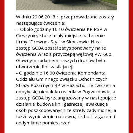
W dniu 29.06.2018 r. przeprowadzone zostały
następujące ćwiczenia:
- Około godziny 10:10 ćwiczenia KP PSP w
Cieszynie, które miały miejsce na terenie
firmy "Drewno- Styl" w Skoczowie. Nasz
zastęp GCBA został zadysponowany na te
ćwiczenia wraz z przyczepą wężową PW-600.
Głównym zadaniem naszych druhów było
utworzenie linii zasilajacej.
- O godzinie 16:00 ćwiczenia Komendanta
Oddziału Gminnego Związku Ochotniczych
Straży Pożarnych RP w Hażlachu. Te ćwiczenia
odbyły się niedaleko osiedla w Pogwizdowie, a
zastęp GCBA był zaangażowany w następujące
działania: budowa linii gaśniczej, ewakuacja
osób poszkodowanych ze strefy zadymionej, a
także wyniesienie na zewnątrz butli z gazem i
oddymianie pomieszczeń.